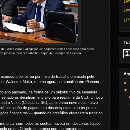
LP
LP
LP
Tot
lado de Carlos Viana): obrigação de pagamento das despesas para preso
1
do presídio oferecer trabalho Roque de Sá/Agência Senado
Ar
ecursos próprios ou por meio de trabalho oferecido pelo
dor Waldemir Moka, retorna agora para análise em Plenário.
►
▼
o do ano passado, na forma de um substitutivo da senadora
 senadores decidiram enviá-lo para reexame da CCJ. O novo
sandro Vieira (Cidadania-SE), apresentou novo substitutivo
erá obrigação de pagamento das despesas para os presos
ções financeiras — quando os presídios oferecerem trabalho.
mo arcar com todos os custos, haverá um desconto, fixado
elo preso. O texto determina que, ao término do