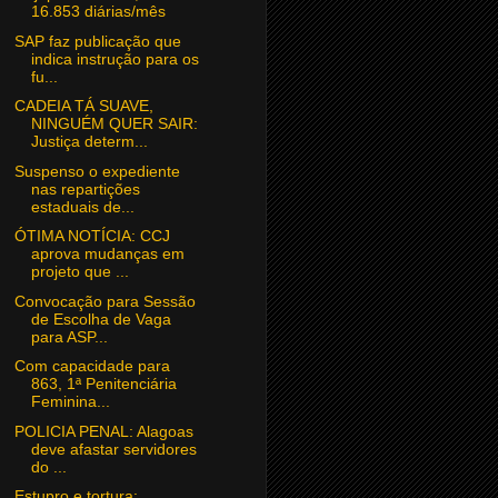
16.853 diárias/mês
SAP faz publicação que
indica instrução para os
fu...
CADEIA TÁ SUAVE,
NINGUÉM QUER SAIR:
Justiça determ...
Suspenso o expediente
nas repartições
estaduais de...
ÓTIMA NOTÍCIA: CCJ
aprova mudanças em
projeto que ...
Convocação para Sessão
de Escolha de Vaga
para ASP...
Com capacidade para
863, 1ª Penitenciária
Feminina...
POLICIA PENAL: Alagoas
deve afastar servidores
do ...
Estupro e tortura: