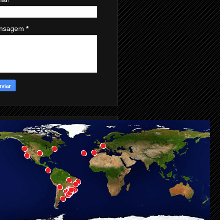
nsagem
*