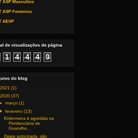
T ASP Masculino
T ASP Feminino
T AEVP
al de visualizações de página
1
4
4
4
9
quivo do blog
2021
(1)
2020
(37)
►
março
(1)
▼
fevereiro
(13)
Enfermeira é agredida na
Penitenciária de
Guarulho...
Dejep autorizada, são