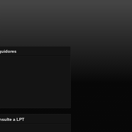
guidores
nsulte a LPT