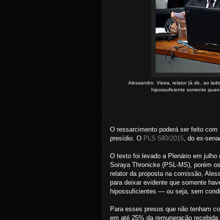
Alessandro Vieira, relator (à dir., ao 
hipossuficiente somente quan
O ressarcimento poderá ser feito com r
presídio. O
PLS 580/2015
, do ex-sena
O texto foi levado a Plenário em julh
Soraya Thronicke (PSL-MS), porém os
relator da proposta na comissão, Ales
para deixar evidente que somente hav
hipossuficientes — ou seja, sem condi
Para esses presos que não tenham co
em até 25% da remuneração recebida p