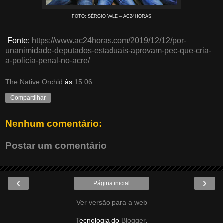
FOTO: SÉRGIO VALE – AC24HORAS
Fonte:
https://www.ac24horas.com/2019/12/12/por-
unanimidade-deputados-estaduais-aprovam-pec-que-cria-
a-policia-penal-no-acre/
The Native Orchid
às
15:06
Compartilhar
Nenhum comentário:
Postar um comentário
‹
›
Página inicial
Ver versão para a web
Tecnologia do
Blogger
.